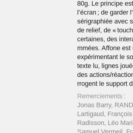
80g. Le principe es
l’écran ; de garder 
sérigraphiée avec 
de relief, de « touch
certaines, des inte
mmées. Affone est u
expérimentant le so
texte lu, lignes jo
des actions/réaction
rrogent le support 
Remerciements :
Jonas Barry, RAND
Lartigaud, Françoi
Radisson, Léo Mari
Samuel Vermeil, Fr