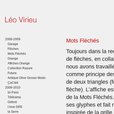
2008-2009
Mots Fléchés
Garage
Flèches
Toujours dans la re
Mots Fléchés
de flèches, en coll
Orange
Affiches Orange
nous avons travaill
Collection Rayure
Futura
comme principe de
Antique Olive Grosso Modo
de deux triangles (f
ÇaCfait
2009-2010
flèche). L’affiche 
Izi-Pass
de la Mots Fléchés.
Télérama
Oxford
ses glyphes et fait 
I love GRE
inspirée de la grill
la Serre