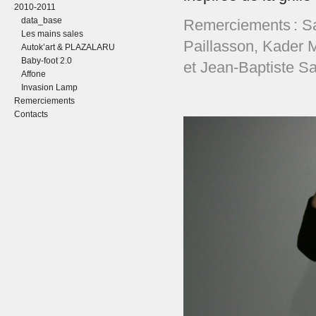
2010-2011
data_base
Remerciements : S
Les mains sales
Paillasson, Kader 
Autok’art & PLAZALARU
Baby-foot 2.0
et Jean-Baptiste S
Affone
Invasion Lamp
Remerciements
Contacts