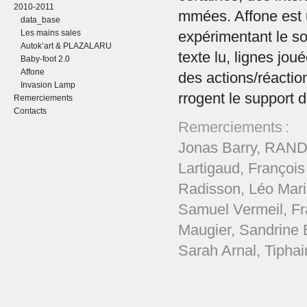
2010-2011
mmées. Affone est u
data_base
Les mains sales
expérimentant le so
Autok’art & PLAZALARU
texte lu, lignes jo
Baby-foot 2.0
Affone
des actions/réaction
Invasion Lamp
rrogent le support 
Remerciements
Contacts
Remerciements :
Jonas Barry, RAND
Lartigaud, Françoi
Radisson, Léo Mari
Samuel Vermeil, Fr
Maugier, Sandrine B
Sarah Arnal, Tipha