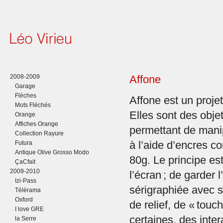
2008-2009
Affone
Garage
Flèches
Affone est un projet
Mots Fléchés
Elles sont des obje
Orange
Affiches Orange
permettant de mani
Collection Rayure
Futura
à l’aide d’encres c
Antique Olive Grosso Modo
80g. Le principe es
ÇaCfait
2009-2010
l’écran ; de garder 
Izi-Pass
sérigraphiée avec 
Télérama
Oxford
de relief, de « touch
I love GRE
certaines, des inte
la Serre