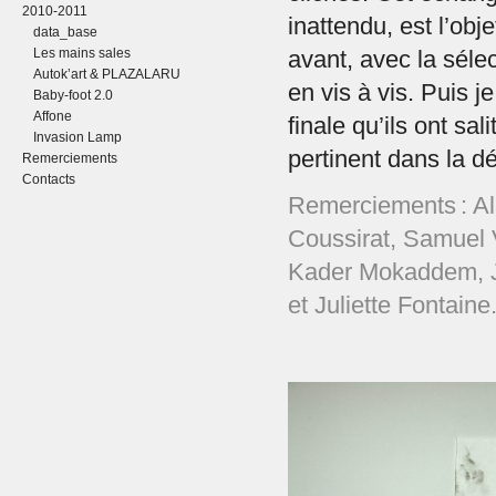
2010-2011
inattendu, est l’obj
data_base
Les mains sales
avant, avec la séle
Autok’art & PLAZALARU
en vis à vis. Puis je
Baby-foot 2.0
Affone
finale qu’ils ont sa
Invasion Lamp
pertinent dans la d
Remerciements
Contacts
Remerciements : Al
Coussirat, Samuel 
Kader Mokaddem, J
et Juliette Fontaine