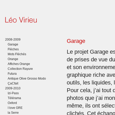
2008-2009
Garage
Garage
Flèches
Le projet Garage es
Mots Fléchés
de prises de vue du
Orange
Affiches Orange
et son environnemen
Collection Rayure
Futura
graphique riche ave
Antique Olive Grosso Modo
outils, les liquides
ÇaCfait
2009-2010
Pour cela, j’ai tout
Izi-Pass
photos que j’ai mont
Télérama
Oxford
même, ils ont sélec
I love GRE
clichés. Cet échang
la Serre