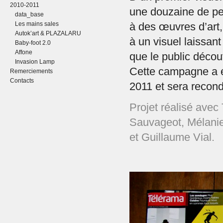
2010-2011
une douzaine de pe
data_base
Les mains sales
à des œuvres d’ar
Autok’art & PLAZALARU
à un visuel laissan
Baby-foot 2.0
Affone
que le public décou
Invasion Lamp
Cette campagne a é
Remerciements
Contacts
2011 et sera recond
Projet réalisé ave
Sauvageot, Mélanie
et Guillaume Vial.