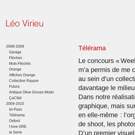
2008-2009
Télérama
Garage
Flèches
Le concours « Wee
Mots Fléchés
m’a permis de me co
Orange
Affiches Orange
au sein d’un collecti
Collection Rayure
Futura
davantage le milieu
Antique Olive Grosso Modo
Dans notre réalisatio
ÇaCfait
2009-2010
graphique, mais surt
Izi-Pass
en elle-même : l’o
Télérama
Oxford
de shoot, les photos
I love GRE
D’un premier visue
la Serre