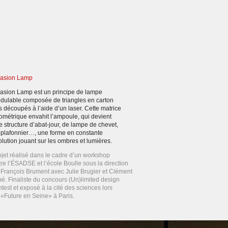
vasion Lamp
vasion Lamp est un principe de lampe
dulable composée de triangles en carton
s découpés à l’aide d’un laser. Cette matrice
ométrique envahit l’ampoule, qui devient
e structure d’abat-jour, de lampe de chevet,
 plafonnier…, une forme en constante
olution jouant sur les ombres et lumières.
ojet réalisé dans le cadre d’un workshop
tre l’ÉSADSE et l’école Boulle sous la direction
 François Brument avec Julie Brugier et Clément
bé. Finaliste du concours (Un)limited design
test et exposé à la cité des sciences lors
 «Future en Seine» à Paris.