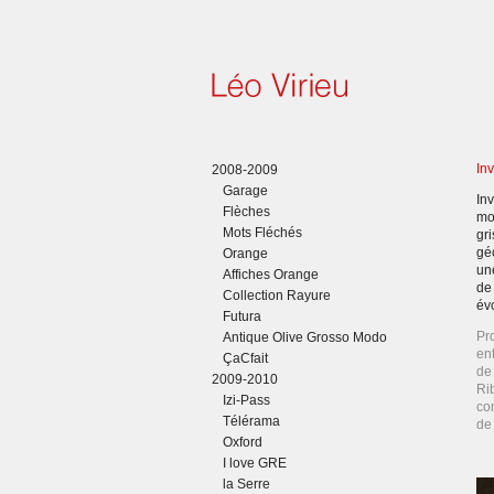
In
2008-2009
Garage
In
Flèches
mo
Mots Fléchés
gri
gé
Orange
un
Affiches Orange
de
Collection Rayure
év
Futura
Pr
Antique Olive Grosso Modo
en
ÇaCfait
de
2009-2010
Ri
Izi-Pass
con
Télérama
de
Oxford
I love GRE
la Serre