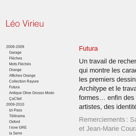
2008-2009
Futura
Garage
Flèches
Un travail de reche
Mots Fléchés
qui montre les cara
Orange
Affiches Orange
les premiers dessi
Collection Rayure
Futura
Architype et le trava
Antique Olive Grosso Modo
formes… enfin des u
ÇaCfait
2009-2010
artistes, des ident
Izi-Pass
Télérama
Remerciements : S
Oxford
et Jean-Marie Cour
I love GRE
la Serre