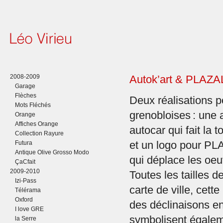
2008-2009
Autok’art & PLAZ
Garage
Flèches
Deux réalisations p
Mots Fléchés
grenobloises : une a
Orange
Affiches Orange
autocar qui fait la t
Collection Rayure
Futura
et un logo pour P
Antique Olive Grosso Modo
qui déplace les oeuv
ÇaCfait
2009-2010
Toutes les tailles
Izi-Pass
carte de ville, cett
Télérama
Oxford
des déclinaisons en
I love GRE
symbolisent égaleme
la Serre