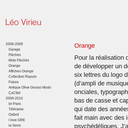
2008-2009
Orange
Garage
Flèches
Pour la réalisation 
Mots Fléchés
de développer un d
Orange
Affiches Orange
six lettres du logo
Collection Rayure
Futura
(d’ampli de musique
Antique Olive Grosso Modo
onciales, typograp
ÇaCfait
2009-2010
bas de casse et ca
Izi-Pass
qui date des année
Télérama
Oxford
fait main avec des 
I love GRE
psychédéliques. J’ai
la Serre