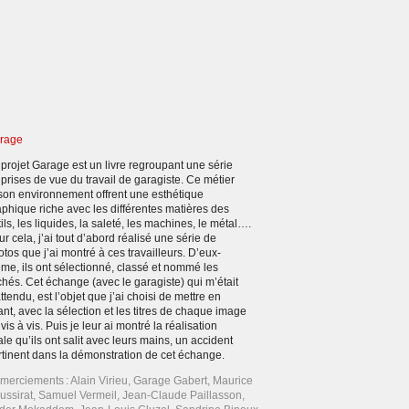
rage
 projet Garage est un livre regroupant une série
 prises de vue du travail de garagiste. Ce métier
 son environnement offrent une esthétique
aphique riche avec les différentes matières des
ils, les liquides, la saleté, les machines, le métal….
r cela, j’ai tout d’abord réalisé une série de
tos que j’ai montré à ces travailleurs. D’eux-
me, ils ont sélectionné, classé et nommé les
chés. Cet échange (avec le garagiste) qui m’était
ttendu, est l’objet que j’ai choisi de mettre en
nt, avec la sélection et les titres de chaque image
vis à vis. Puis je leur ai montré la réalisation
ale qu’ils ont salit avec leurs mains, un accident
rtinent dans la démonstration de cet échange.
merciements : Alain Virieu, Garage Gabert, Maurice
ussirat, Samuel Vermeil, Jean-Claude Paillasson,