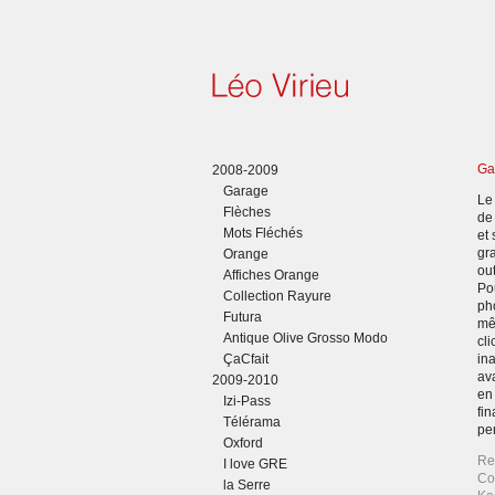
Ga
2008-2009
Garage
Le
Flèches
de
Mots Fléchés
et
gr
Orange
out
Affiches Orange
Pou
Collection Rayure
pho
Futura
mê
Antique Olive Grosso Modo
cli
ÇaCfait
ina
ava
2009-2010
en 
Izi-Pass
fin
Télérama
pe
Oxford
Re
I love GRE
Co
la Serre