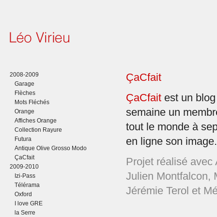
2008-2009
ÇaCfait
Garage
Flèches
ÇaCfait
est un blog 
Mots Fléchés
semaine un membre
Orange
Affiches Orange
tout le monde à sept
Collection Rayure
Futura
en ligne son image.
Antique Olive Grosso Modo
ÇaCfait
Projet réalisé avec
2009-2010
Julien Montfalcon, 
Izi-Pass
Télérama
Jérémie Terol et M
Oxford
I love GRE
la Serre