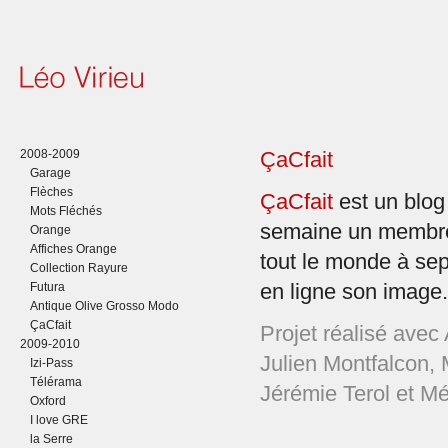
2008-2009
ÇaCfait
Garage
Flèches
ÇaCfait
est un blog 
Mots Fléchés
semaine un membre
Orange
Affiches Orange
tout le monde à sept
Collection Rayure
Futura
en ligne son image.
Antique Olive Grosso Modo
ÇaCfait
Projet réalisé avec
2009-2010
Julien Montfalcon, 
Izi-Pass
Télérama
Jérémie Terol et M
Oxford
I love GRE
la Serre