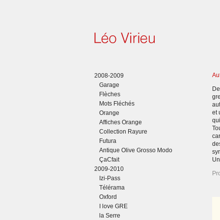
Au
2008-2009
Garage
De
Flèches
gre
Mots Fléchés
aut
et
Orange
qui
Affiches Orange
To
Collection Rayure
car
Futura
de
Antique Olive Grosso Modo
sy
ÇaCfait
Un
2009-2010
Pr
Izi-Pass
Télérama
Oxford
I love GRE
la Serre