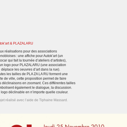
tok’art & PLAZALARU
ux réalisations pour des associations
nobloises : une affiche pour Autok’art (un
ocar qui fait la tournée d’ateliers d’artistes),
 un logo pour PLAZALARU (une association
 déplace les oeuvres d’art dans la rue).
utes les tailles de PLA ZA LA RU forment une
te de ville, cette proposition permet de faire
s déclinaisons en zoomant. Ces différentes tailles
mbolisent également le dialogue, la discussion.
 logo déclinable en n’importe quelle couleur.
ojet réalisé avec l’aide de Tiphaine Massard.