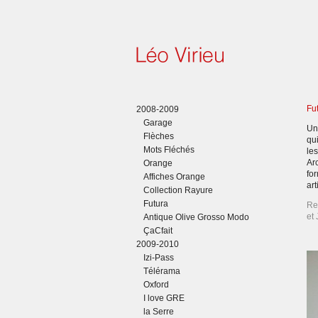
Fu
2008-2009
Garage
Un
Flèches
qui
Mots Fléchés
le
Arc
Orange
fo
Affiches Orange
ar
Collection Rayure
Futura
Re
et
Antique Olive Grosso Modo
ÇaCfait
2009-2010
Izi-Pass
Télérama
Oxford
I love GRE
la Serre