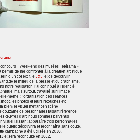
lérama
 concours « Week-end des musées Télérama »
a permis de me confronter à la création artistique
sein d’un collectif, le
3&3
, et de découvrir
vantage le milieu de la presse et du graphisme.
s notre réalisation, j’ai contribué à l’identité
phique, mais surtout, travaillé sur l’image
 elle-même : l’organisation des séances
shoot, les photos et leurs retouches etc.
un premier visuel mettant en scène
e douzaine de personnages faisant référence
des œuvres d’art, nous sommes parvenus
un visuel laissant apparaître trois personnages
e le public découvrira et reconnaîtra sans doute…
tte campagne a été utilisée en 2010,
11 et sera reconduite en 2012.