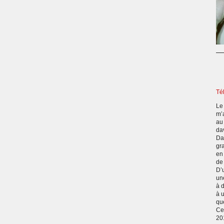
Té
Le
m’
au 
da
Dan
gra
en
de 
D’
un
à 
à 
qu
Ce
20