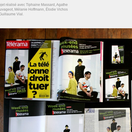
ojet réalisé avec Tiphaine Massard, Agathe
uvageot, Mélanie Hoffmann, Élodie Vichos
Guillaume Vial.