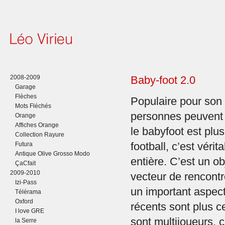
2008-2009
Baby-foot 2.0
Garage
Flèches
Populaire pour son 
Mots Fléchés
personnes peuvent
Orange
Affiches Orange
le babyfoot est plu
Collection Rayure
Futura
football, c’est véri
Antique Olive Grosso Modo
entière. C’est un ob
ÇaCfait
2009-2010
vecteur de rencontre
Izi-Pass
un important aspect
Télérama
Oxford
récents sont plus cen
I love GRE
sont multijoueurs, 
la Serre