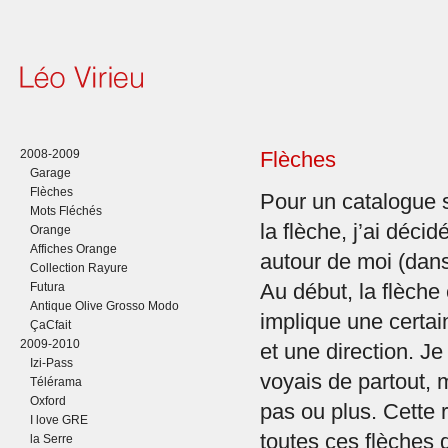
2008-2009
Flèches
Garage
Flèches
Pour un catalogue s
Mots Fléchés
la flèche, j’ai déci
Orange
Affiches Orange
autour de moi (dans
Collection Rayure
Futura
Au début, la flèche é
Antique Olive Grosso Modo
implique une cert
ÇaCfait
2009-2010
et une direction. J
Izi-Pass
voyais de partout, 
Télérama
Oxford
pas ou plus. Cette 
I love GRE
toutes ces flèches q
la Serre