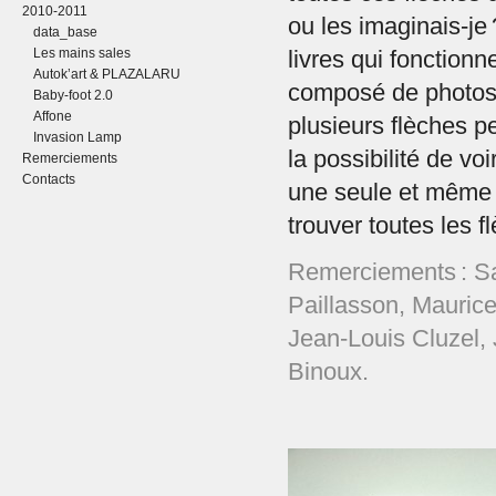
2010-2011
ou les imaginais-je
data_base
Les mains sales
livres qui fonctionn
Autok’art & PLAZALARU
composé de photos
Baby-foot 2.0
Affone
plusieurs flèches p
Invasion Lamp
la possibilité de vo
Remerciements
Contacts
une seule et même i
trouver toutes les 
Remerciements : S
Paillasson, Mauric
Jean-Louis Cluzel, 
Binoux.