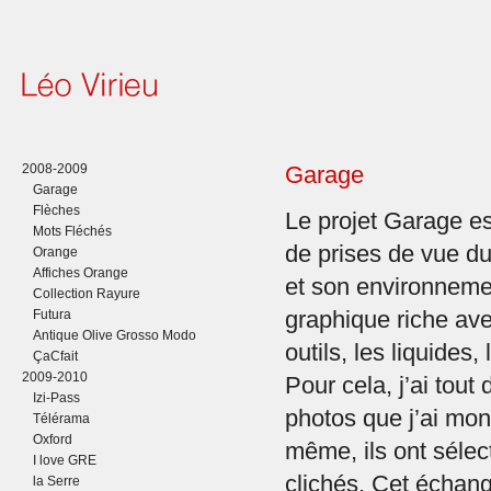
2008-2009
Garage
Garage
Flèches
Le projet Garage es
Mots Fléchés
de prises de vue du
Orange
Affiches Orange
et son environnemen
Collection Rayure
Futura
graphique riche ave
Antique Olive Grosso Modo
outils, les liquides
ÇaCfait
2009-2010
Pour cela, j’ai tout
Izi-Pass
photos que j’ai mont
Télérama
Oxford
même, ils ont sélec
I love GRE
clichés. Cet échang
la Serre