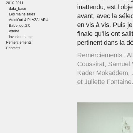
2010-2011
inattendu, est l’obj
data_base
Les mains sales
avant, avec la séle
Autok’art & PLAZALARU
en vis à vis. Puis je
Baby-foot 2.0
Affone
finale qu’ils ont sa
Invasion Lamp
pertinent dans la d
Remerciements
Contacts
Remerciements : Al
Coussirat, Samuel 
Kader Mokaddem, J
et Juliette Fontaine