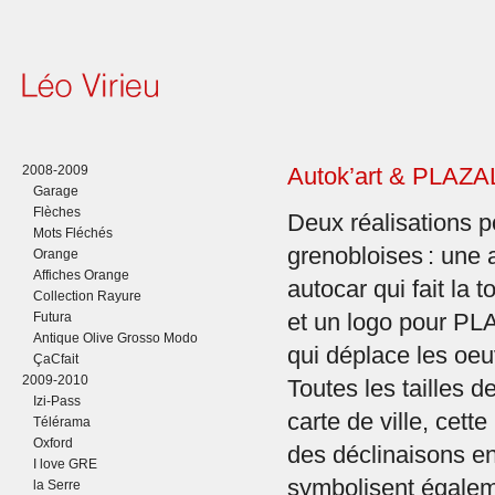
2008-2009
Autok’art & PLAZ
Garage
Flèches
Deux réalisations p
Mots Fléchés
grenobloises : une a
Orange
Affiches Orange
autocar qui fait la t
Collection Rayure
Futura
et un logo pour P
Antique Olive Grosso Modo
qui déplace les oeuv
ÇaCfait
2009-2010
Toutes les tailles
Izi-Pass
carte de ville, cett
Télérama
Oxford
des déclinaisons en
I love GRE
symbolisent égaleme
la Serre