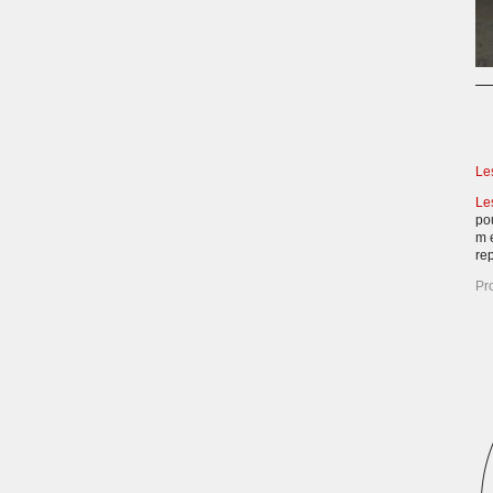
Le
Le
po
m 
re
Pr