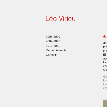
da
2008-2009
2009-2010
da
2010-2011
ta
Remerciements
In
Ell
Contacts
av
l’
éc
sui
Ce
Ma
Co
et